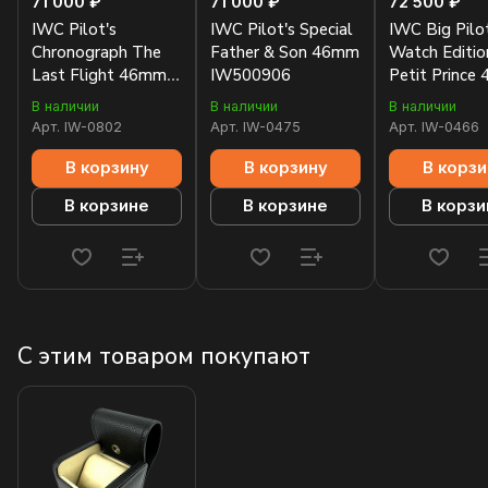
71 000 ₽
71 000 ₽
72 500 ₽
IWC Pilot's
IWC Pilot's Special
IWC Big Pilot
Chronograph The
Father & Son 46mm
Watch Editio
Last Flight 46mm
IW500906
Petit Prince
IW388004
IW500909
В наличии
В наличии
В наличии
Арт.
IW-0802
Арт.
IW-0475
Арт.
IW-0466
В корзину
В корзину
В корзи
В корзине
В корзине
В корзи
С этим товаром покупают