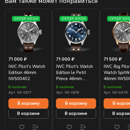
Вам также может понравиться
СУПЕР КЛОН
СУПЕР КЛОН
СУПЕР КЛ
71 000 ₽
71 000 ₽
71 500 ₽
IWC Pilot's Watch
IWC Pilot's Watch
IWC Big Pilot
Edition 46mm
Edition le Petit
Watch Spitfir
IW500402
Prince 46mm
46mm IW50
IW500908
В наличии
В наличии
В наличии
Арт.
IW-0817
Арт.
IW-0818
Арт.
IW-0478
В корзину
В корзину
В корзи
В корзине
В корзине
В корзи