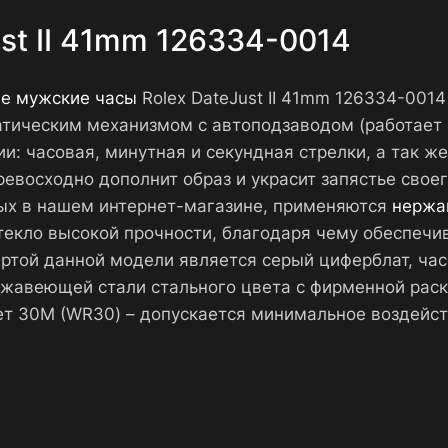
st II 41mm 126334-0014
ие мужские часы
Rolex DateJust II 41mm 126334-0014
тическим механизмом с автоподзаводом (работает 
: часовая, минутная и секундная стрелки, а так же
евосходно дополнит образ и украсит запястье своег
мых в нашем интернет-магазине, применяются
нержа
стекло высокой прочности, благодаря чему обеспечи
ртой данной модели является серый циферблат, ча
ржавеющей стали стального цвета с фирменной рас
т 30М (WR30) – допускается минимальное воздейст