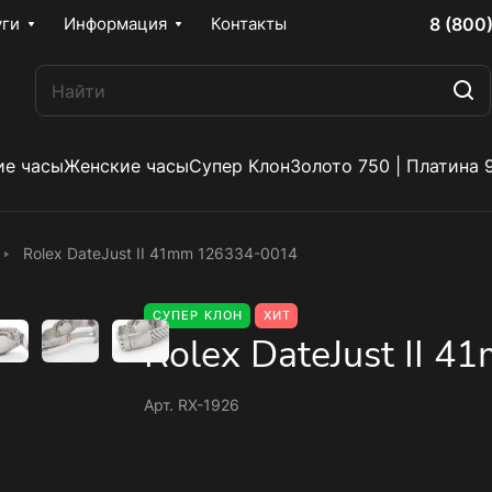
8 (800
уги
Информация
Контакты
е часы
Женские часы
Супер Клон
Золото 750 | Платина 
Rolex DateJust II 41mm 126334-0014
СУПЕР КЛОН
ХИТ
Rolex DateJust II 
Арт.
RX-1926