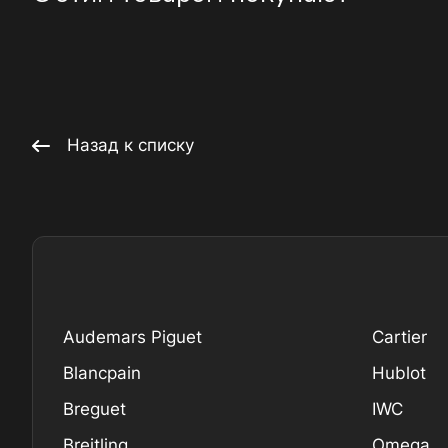
Назад к списку
Audemars Piguet
Cartier
Blancpain
Hublot
Breguet
IWC
Breitling
Omega