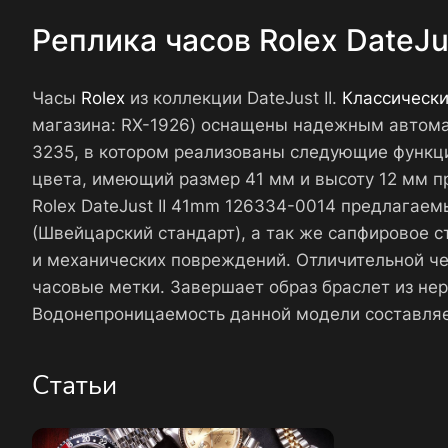
Реплика часов Rolex DateJu
Часы
Rolex
из коллекции DateJust II.
Классическ
магазина: RX-1926) оснащены надежным автома
3235, в котором реализованы следующие функции
цвета, имеющий размер 41 мм и высоту 12 мм пр
Rolex DateJust II 41mm 126334-0014 предлагае
(Швейцарский стандарт), а так же сапфировое 
и механических повреждений. Отличительной че
часовые метки. Завершает образ браслет из не
Водонепроницаемость данной модели составляе
Статьи