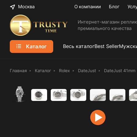
Москва
О компании
Блог
Усл
Интернет-магазин реплик
премиального качества
Каталог
Весь каталог
Best Seller
Мужски
Главная
Каталог
Rolex
DateJust
DateJust 41mm