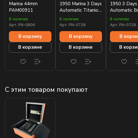
Marina 44mm
1950 Marina 3 Days
1950 3 Days
PAM00911
Automatic Titanio
Automatic B
44mm PAM00351
44mm PAM0
В наличии
В наличии
В наличии
Арт.
PN-0806
Арт.
PN-0728
Арт.
PN-0729
В корзину
В корзину
В корзи
В корзине
В корзине
В корзи
С этим товаром покупают