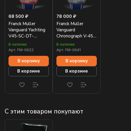
68 500 ₽
78 000 ₽
Franck Muller
Franck Muller
Vanguard Yachting
Vanguard
V45-SC-DT-
Chronograph V-45-
YACHT-5N-BL
CC-DT-YACHT
В наличии
В наличии
Арт.
FM-0622
Арт.
FM-0641
В корзину
В корзину
В корзине
В корзине
С этим товаром покупают