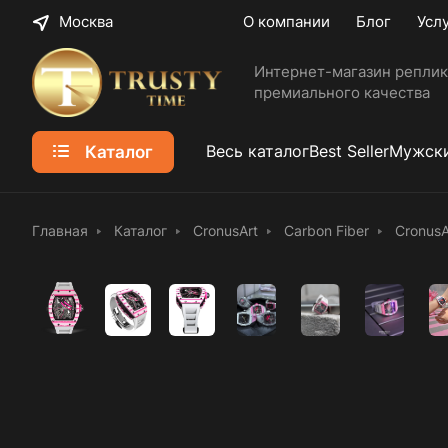
Москва
О компании
Блог
Усл
Интернет-магазин реплик
премиального качества
Каталог
Весь каталог
Best Seller
Мужски
Главная
Каталог
CronusArt
Carbon Fiber
CronusA