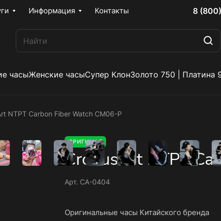
8 (800
уги
Информация
Контакты
е часы
Женские часы
Супер Клон
Золото 750 | Платина 
rt NTPT Carbon Fiber Watch CM06-P
ОРИГИНАЛ
CronusArt NTPT Car
Арт.
CA-0404
Оригинальные часы Китайского бренда