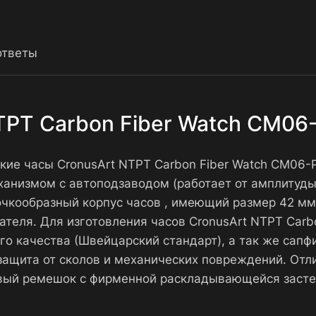
ответы
TPT Carbon Fiber Watch CM06
кие часы CronusArt NTPT Carbon Fiber Watch CM06-P
низмом с автоподзаводом (работает от амплитуды 
очкообразный корпус часов , имеющий размер 42 мм
дателя. Для изготовления часов CronusArt NTPT Car
о качества (Швейцарский стандарт), а так же сапф
ащита от сколов и механических повреждений. Отл
ковый ремешок с фирменной раскладывающейся заст