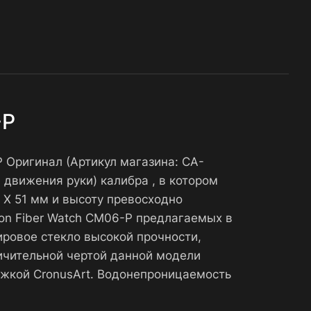
-P
 Оригинал (Артикул магазина: CA-
движения руки) калибра , в котором
 X 51 мм и высоту превосходно
bon Fiber Watch CM06-P предлагаемых в
ировое стекло высокой прочности,
ичительной чертой данной модели
ежкой CronusArt. Водонепроницаемость