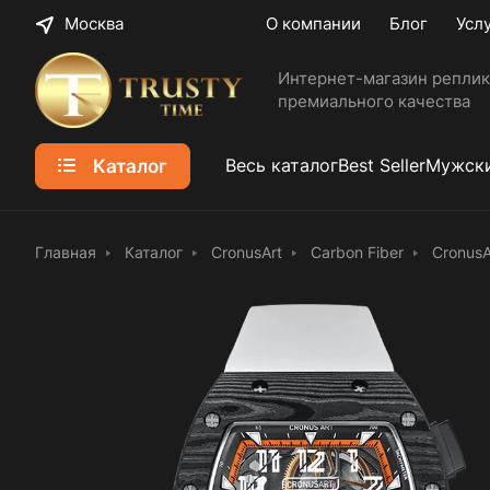
Москва
О компании
Блог
Усл
Интернет-магазин реплик
премиального качества
Каталог
Весь каталог
Best Seller
Мужски
Главная
Каталог
CronusArt
Carbon Fiber
CronusA