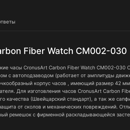
ответы
arbon Fiber Watch CM002-030
кие часы CronusArt Carbon Fiber Watch CM002-030 
 с автоподзаводом (работает от амплитуды движен
очкообразный корпус часов , имеющий размер 42 мм
дателя. Для изготовления часов CronusArt Carbon F
о качества (Швейцарский стандарт), а так же сапф
ащита от сколов и механических повреждений. Отл
ковый ремешок с фирменной раскладывающейся заст