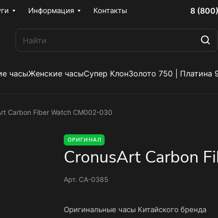
8 (800
уги
Информация
Контакты
е часы
Женские часы
Супер Клон
Золото 750 | Платина 
rt Carbon Fiber Watch CM002-030
ОРИГИНАЛ
CronusArt Carbon F
Арт.
CA-0385
Оригинальные часы Китайского бренда