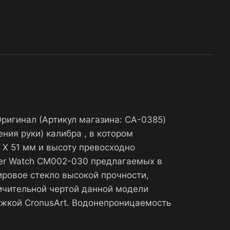
Оригинал (Артикул магазина: CA-0385)
ия руки) калибра , в котором
 X 51 мм и высоту превосходно
iber Watch CM002-030 предлагаемых в
ировое стекло высокой прочности,
ичительной чертой данной модели
ежкой CronusArt. Водонепроницаемость