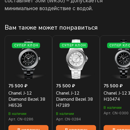
составляет 30М (WR30) – допускается
минимальное воздействие с водой.
Вам также может понравиться
СУПЕР КЛОН
СУПЕР КЛОН
СУПЕР КЛ
75 500 ₽
75 500 ₽
75 500 ₽
Chanel J-12
Chanel J-12
Chanel J-12 
Diamond Bezel 38
Diamond Bezel 38
H10474
H6526
H7189
В наличии
Арт.
CN-0300
В наличии
В наличии
Арт.
CN-0286
Арт.
CN-0284