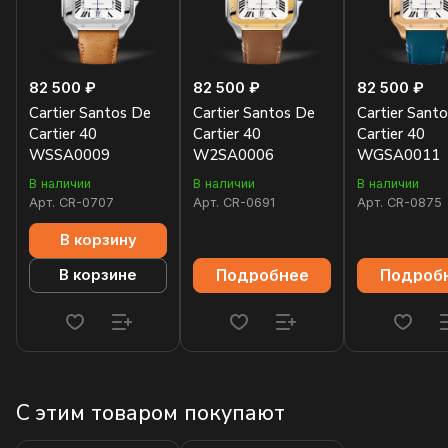
82 500 ₽
82 500 ₽
82 500 ₽
Cartier Santos De
Cartier Santos De
Cartier Sant
Cartier 40
Cartier 40
Cartier 40
WSSA0009
W2SA0006
WGSA0011
В наличии
В наличии
В наличии
Арт.
CR-0707
Арт.
CR-0691
Арт.
CR-0875
В корзину
Подробнее
Подроб
В корзине
С этим товаром покупают