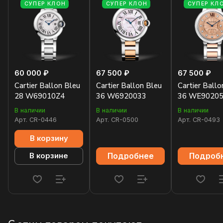
СУПЕР КЛОН
СУПЕР КЛОН
СУПЕР КЛ
60 000 ₽
67 500 ₽
67 500 ₽
Cartier Ballon Bleu
Cartier Ballon Bleu
Cartier Ballo
28 W69010Z4
36 W6920033
36 WE9020
В наличии
В наличии
В наличии
Арт.
CR-0446
Арт.
CR-0500
Арт.
CR-0493
В корзину
Подробнее
Подроб
В корзине