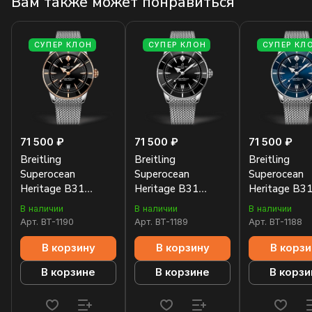
Вам также может понравиться
СУПЕР КЛОН
СУПЕР КЛОН
СУПЕР КЛ
71 500 ₽
71 500 ₽
71 500 ₽
Breitling
Breitling
Breitling
Superocean
Superocean
Superocean
Heritage B31
Heritage B31
Heritage B3
Automatic 42
Automatic 42
Automatic 4
В наличии
В наличии
В наличии
UB3111241B1A1
AB3111241B1A1
AB3111161
Арт.
BT-1190
Арт.
BT-1189
Арт.
BT-1188
В корзину
В корзину
В корзи
В корзине
В корзине
В корзи